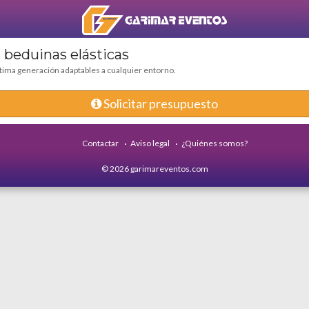
 beduinas elásticas
tima generación adaptables a cualquier entorno.
mantel amazonas y silla crosback madera
Solicitar presupuesto
Aviso legal
¿Quiénes somos?
Contactar
© 2026 garimareventos.com